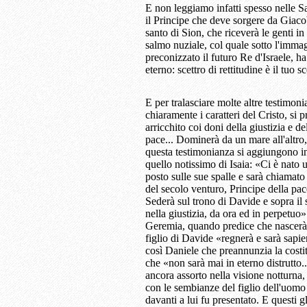
E non leggiamo infatti spesso nelle S
il Principe che deve sorgere da Giaco
santo di Sion, che riceverà le genti in 
salmo nuziale, col quale sotto l'imma
preconizzato il futuro Re d'Israele, ha
eterno: scettro di rettitudine è il tuo sc
E per tralasciare molte altre testimon
chiaramente i caratteri del Cristo, si
arricchito coi doni della giustizia e d
pace... Dominerà da un mare all'altro, 
questa testimonianza si aggiungono in
quello notissimo di Isaia: «Ci è nato u
posto sulle sue spalle e sarà chiamat
del secolo venturo, Principe della pac
Sederà sul trono di Davide e sopra il s
nella giustizia, da ora ed in perpetuo»
Geremia, quando predice che nascerà 
figlio di Davide «regnerà e sarà sapiente
così Daniele che preannunzia la costi
che «non sarà mai in eterno distrutto..
ancora assorto nella visione notturna
con le sembianze del figlio dell'uomo 
davanti a lui fu presentato. E questi gli