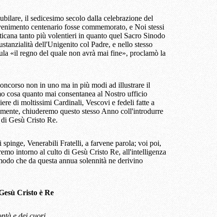
ubilare, il sedicesimo secolo dalla celebrazione del
venimento centenario fosse commemorato, e Noi stessi
cana tanto più volentieri in quanto quel Sacro Sinodo
tanzialità dell'Unigenito col Padre, e nello stesso
la «il regno del quale non avrà mai fine», proclamò la
corso non in uno ma in più modi ad illustrare il
o cosa quanto mai consentanea al Nostro ufficio
ere di moltissimi Cardinali, Vescovi e fedeli fatte a
vamente, chiuderemo questo stesso Anno coll'introdurre
e di Gesù Cristo Re.
 spinge, Venerabili Fratelli, a farvene parola; voi poi,
remo intorno al culto di Gesù Cristo Re, all'intelligenza
 modo che da questa annua solennità ne derivino
Gesù Cristo è Re
ontà e dei cuori