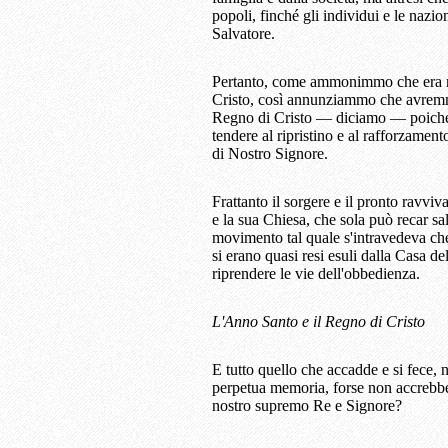
popoli, finché gli individui e le nazio
Salvatore.
Pertanto, come ammonimmo che era nec
Cristo, così annunziammo che avremmo
Regno di Cristo — diciamo — poiché 
tendere al ripristino e al rafforzamen
di Nostro Signore.
Frattanto il sorgere e il pronto ravv
e la sua Chiesa, che sola può recar sa
movimento tal quale s'intravedeva che
si erano quasi resi esuli dalla Casa de
riprendere le vie dell'obbedienza.
L'Anno Santo e il Regno di Cristo
E tutto quello che accadde e si fece,
perpetua memoria, forse non accrebbe 
nostro supremo Re e Signore?