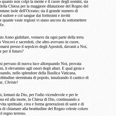
a quanto non colpì la mente e il cuore degli uomini, sia
della Chiesa per la maggiore dilatazione del Regno del
ontane isole dell'Oceano; sia il grande numero di
l sudore e col sangue dai fortissimi e invitti
re quante vaste regioni vi siano ancora da sottomettere
Re.
sto Anno giubilare, vennero da ogni parte della terra
oro Vescovi e sacerdoti, che altro avevano in cuore,
amarsi presso il sepolcro degli Apostoli, davanti a Noi,
e per il futuro?
i pervaso di nuova luce allorquando Noi, provata
ini, li elevammo agli onori degli altari. E qual gioia e
ando, nello splendore della Basilica Vaticana,
ltitudine sterminata di popolo, innalzando il cantico di
æ, Christe!
, lontani da Dio, per l'odio vicendevole e per le
vina ed alla morte, la Chiesa di Dio, continuando a
ita spirituale, crea e forma generazioni di santi e di
a di chiamare alla beatitudine del Regno celeste coloro
el regno terreno.