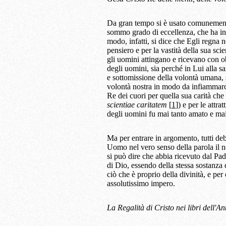
Da gran tempo si è usato comunemente 
sommo grado di eccellenza, che ha in 
modo, infatti, si dice che Egli regna 
pensiero e per la vastità della sua sc
gli uomini attingano e ricevano con o
degli uomini, sia perché in Lui alla sa
e sottomissione della volontà umana, s
volontà nostra in modo da infiammarci 
Re dei cuori per quella sua carità c
scientiae caritatem
[
1
]) e per le attr
degli uomini fu mai tanto amato e mai
Ma per entrare in argomento, tutti de
Uomo nel vero senso della parola il n
si può dire che abbia ricevuto dal Padr
di Dio, essendo della stessa sostanza
ciò che è proprio della divinità, e pe
assolutissimo impero.
La Regalità di Cristo nei libri dell'A