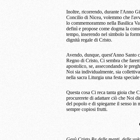
Inoltre, ricorrendo, durante l'Anno Gi
Concilio di Nicea, volemmo che l'av
lo commemorammo nella Basilica Vati
definì e propose come dogma la consus
tempo, inserendo nel simbolo la formu
dignità regale di Cristo.
Avendo, dunque, quest'Anno Santo con
Regno di Cristo, Ci sembra che farem
apostolico, se, assecondando le preghi
Noi sia individualmente, sia colletti
nella sacra Liturgia una festa special
Questa cosa Ci reca tanta gioia che Ci
procurerete di adattare ciò che Noi di
del popolo e di spiegarne il senso in
sempre copiosi frutti.
Gesù Cristo Re delle menti, delle vol