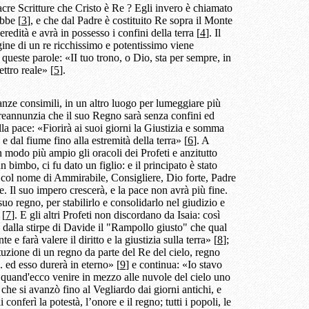
acre Scritture che Cristo è Re ? Egli invero è chiamato
bbe [
3
], e che dal Padre è costituito Re sopra il Monte
eredità e avrà in possesso i confini della terra [
4
]. Il
gine di un re ricchissimo e potentissimo viene
 queste parole: «II tuo trono, o Dio, sta per sempre, in
ettro reale» [
5
].
ianze consimili, in un altro luogo per lumeggiare più
 preannunzia che il suo Regno sarà senza confini ed
ella pace: «Fiorirà ai suoi giorni la Giustizia e somma
e dal fiume fino alla estremità della terra» [
6
]. A
 modo più ampio gli oracoli dei Profeti e anzitutto
n bimbo, ci fu dato un figlio: e il principato è stato
o col nome di Ammirabile, Consigliere, Dio forte, Padre
e. Il suo impero crescerà, e la pace non avrà più fine.
uo regno, per stabilirlo e consolidarlo nel giudizio e
 [
7
]. E gli altri Profeti non discordano da Isaia: così
dalla stirpe di Davide il "Rampollo giusto" che qual
 e farà valere il diritto e la giustizia sulla terra» [
8
];
tuzione di un regno da parte del Re del cielo, regno
. ed esso durerà in eterno» [
9
] e continua: «Io stavo
, quand'ecco venire in mezzo alle nuvole del cielo uno
che si avanzò fino al Vegliardo dai giorni antichi, e
 conferì la potestà, l’onore e il regno; tutti i popoli, le