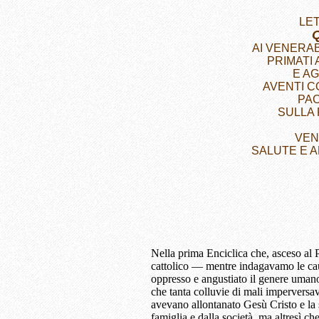
LE
AI VENERAB
PRIMATI
E AG
AVENTI C
PAC
SULLA 
VEN
SALUTE E 
Nella prima Enciclica che, asceso al P
cattolico — mentre indagavamo le ca
oppresso e angustiato il genere uman
che tanta colluvie di mali impervers
avevano allontanato Gesù Cristo e la su
famiglia e dalla società, ma altresì ch