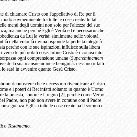
di chiamare Cristo con l'appellativo di Re per il
modo sovraeminente fra tutte le cose create. In tal
nelle menti degli uomini non solo per l'altezza del suo
ienza, ma anche perché Egli è Verità ed è necessario che
bbedienza da Lui la verità; similmente nelle volontà
ntità della volontà divina risponde la perfetta integrità
ia perché con le sue ispirazioni influisce sulla libera
verso le più nobili cose. Infine Cristo è riconosciuto
he sorpassa ogni comprensione umana (
Supereminentem
attive della sua mansuetudine e benignità: nessuno infatti
 lo sarà in avvenire quanto Gesù Cristo.
bbono riconoscere che è necessario rivendicare a Cristo
ome e i poteri di Re; infatti soltanto in quanto è Uomo
e la potestà, l'onore e il regno [
2
], perché come Verbo
 del Padre, non può non avere in comune con il Padre
r conseguenza Egli su tutte le cose create ha il sommo e
ntico Testamento.