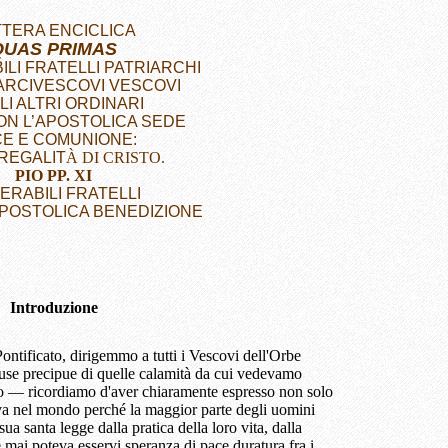
TTERA ENCICLICA
QUAS PRIMAS
ILI FRATELLI PATRIARCHI
 ARCIVESCOVI VESCOVI
LI ALTRI ORDINARI
ON L’APOSTOLICA SEDE
E E COMUNIONE:
REGALIT
À DI CRISTO.
PIO PP. XI
ERABILI FRATELLI
APOSTOLICA BENEDIZIONE
Introduzione
ontificato, dirigemmo a tutti i Vescovi dell'Orbe
use precipue di quelle calamità da cui vedevamo
o — ricordiamo d'aver chiaramente espresso non solo
ava nel mondo perché la maggior parte degli uomini
a santa legge dalla pratica della loro vita, dalla
e mai poteva esservi speranza di pace duratura fra i