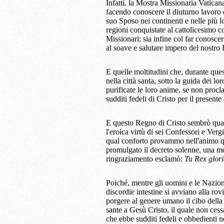
Infatti, la Mostra Missionaria Vatican
facendo conoscere il diuturno lavoro 
suo Sposo nei continenti e nelle più l
regioni conquistate al cattolicesimo co
Missionari; sia infine col far conosce
al soave e salutare impero del nostro 
E quelle moltitudini che, durante que
nella città santa, sotto la guida dei l
purificate le loro anime, se non procl
sudditi fedeli di Cristo per il presente 
E questo Regno di Cristo sembrò quas
l'eroica virtù di sei Confessori e Verg
qual conforto provammo nell'animo qu
promulgato il decreto solenne, una mo
ringraziamento esclamò:
Tu Rex glori
Poiché, mentre gli uomini e le Nazioni
discordie intestine si avviano alla ro
porgere al genere umano il cibo della v
sante a Gesù Cristo, il quale non cess
che ebbe sudditi fedeli e obbedienti n